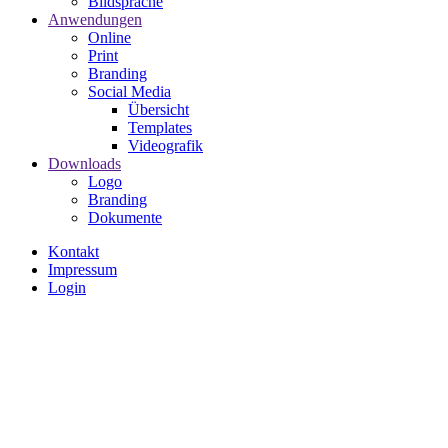
Bildsprache
Anwendungen
Online
Print
Branding
Social Media
Übersicht
Templates
Videografik
Downloads
Logo
Branding
Dokumente
Kontakt
Impressum
Impressum
Login
Video
file