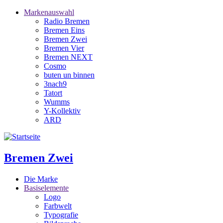
Direkt
Markenauswahl
zum
Radio Bremen
Hauptnavigation
Inhalt
Bremen Eins
Bremen Zwei
Bremen Vier
Bremen NEXT
Cosmo
buten un binnen
3nach9
Tatort
Wumms
Y-Kollektiv
ARD
Bremen Zwei
Die Marke
Basiselemente
Logo
Farbwelt
Typografie